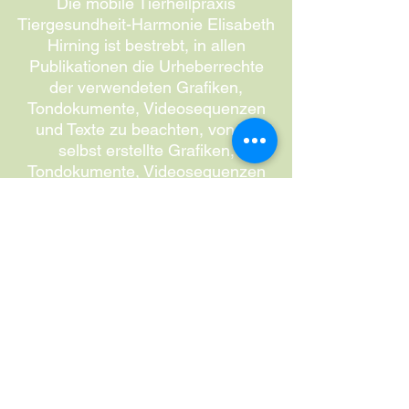
Die mobile Tierheilpraxis
Tiergesundheit-Harmonie Elisabeth
Hirning ist bestrebt, in allen
Publikationen die Urheberrechte
der verwendeten Grafiken,
Tondokumente, Videosequenzen
und Texte zu beachten, von ihr
selbst erstellte Grafiken,
Tondokumente, Videosequenzen
und Texte zu nutzen oder auf
lizenzfreie Grafiken, Tondokumente,
Videosequenzen und Texte
zurückzugreifen.
Alle innerhalb des
Internetangebotes genannten und
ggf. durch Dritte geschützte
Marken- und Warenzeichen
unterliegen uneingeschränkt den
Bestimmungen des jeweils gültigen
Kennzeichenrechts und den